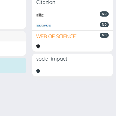
Citazioni
ND
ND
ND
social impact