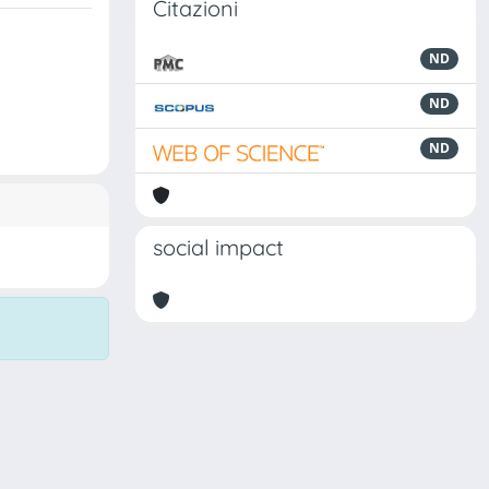
Citazioni
ND
ND
ND
social impact