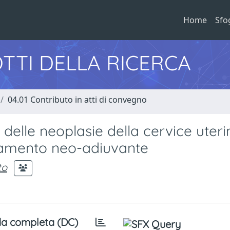
Home
Sfo
TTI DELLA RICERCA
04.01 Contributo in atti di convegno
 delle neoplasie della cervice uteri
tamento neo-adiuvante
to
a completa (DC)