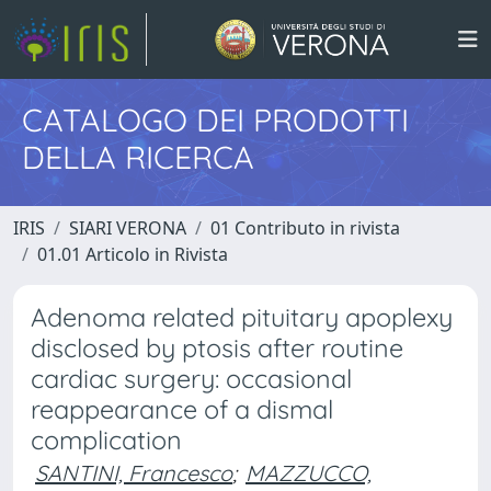
CATALOGO DEI PRODOTTI
DELLA RICERCA
IRIS
SIARI VERONA
01 Contributo in rivista
01.01 Articolo in Rivista
Adenoma related pituitary apoplexy
disclosed by ptosis after routine
cardiac surgery: occasional
reappearance of a dismal
complication
SANTINI, Francesco
;
MAZZUCCO,