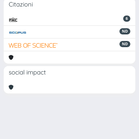
Citazioni
6
ND
ND
social impact
Powered by
IRIS
-
about IRIS
-