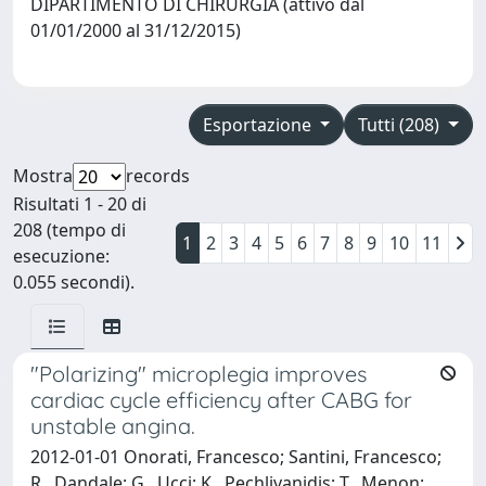
DIPARTIMENTO DI CHIRURGIA (attivo dal
01/01/2000 al 31/12/2015)
Esportazione
Tutti (208)
Mostra
records
Risultati 1 - 20 di
208 (tempo di
1
2
3
4
5
6
7
8
9
10
11
esecuzione:
0.055 secondi).
"Polarizing" microplegia improves
cardiac cycle efficiency after CABG for
unstable angina.
2012-01-01 Onorati, Francesco; Santini, Francesco;
R., Dandale; G., Ucci; K., Pechlivanidis; T., Menon;