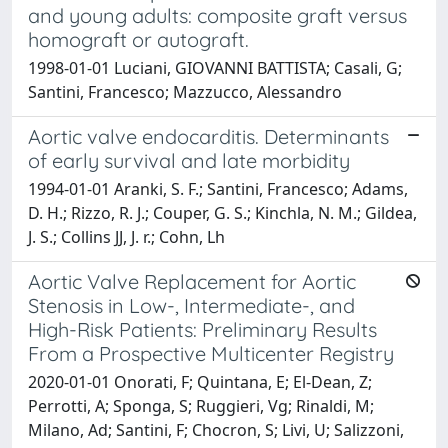
and young adults: composite graft versus
homograft or autograft.
1998-01-01 Luciani, GIOVANNI BATTISTA; Casali, G;
Santini, Francesco; Mazzucco, Alessandro
Aortic valve endocarditis. Determinants
of early survival and late morbidity
1994-01-01 Aranki, S. F.; Santini, Francesco; Adams,
D. H.; Rizzo, R. J.; Couper, G. S.; Kinchla, N. M.; Gildea,
J. S.; Collins JJ, J. r.; Cohn, Lh
Aortic Valve Replacement for Aortic
Stenosis in Low-, Intermediate-, and
High-Risk Patients: Preliminary Results
From a Prospective Multicenter Registry
2020-01-01 Onorati, F; Quintana, E; El-Dean, Z;
Perrotti, A; Sponga, S; Ruggieri, Vg; Rinaldi, M;
Milano, Ad; Santini, F; Chocron, S; Livi, U; Salizzoni,