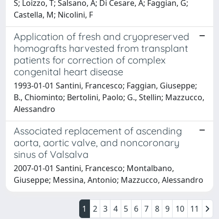
S; Loizzo, T; Salsano, A; Di Cesare, A; Faggian, G;
Castella, M; Nicolini, F
Application of fresh and cryopreserved
homografts harvested from transplant
patients for correction of complex
congenital heart disease
1993-01-01 Santini, Francesco; Faggian, Giuseppe;
B., Chiominto; Bertolini, Paolo; G., Stellin; Mazzucco,
Alessandro
Associated replacement of ascending
aorta, aortic valve, and noncoronary
sinus of Valsalva
2007-01-01 Santini, Francesco; Montalbano,
Giuseppe; Messina, Antonio; Mazzucco, Alessandro
1
2
3
4
5
6
7
8
9
10
11