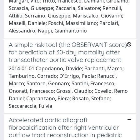
Margari, Vito; Tritto, Francesco; Damiani, Girolamo;
Scrascia, Giuseppe; Zaccaria, Salvatore; Renzulli,
Attilio; Serraino, Giuseppe; Mariscalco, Giovanni;
Maselli, Daniele; Foschi, Massimiliano; Parolari,
Alessandro; Nappi, Giannantonio
A simple risk tool (the OBSERVANT score)
for prediction of 30-day mortality after
transcatheter aortic valve replacement
2014-01-01 Capodanno, Davide; Barbanti, Marco;
Tamburino, Corrado; D'Errigo, Paola; Ranucci,
Marco; Santoro, Gennaro; Santini, Francesco;
Onorati, Francesco; Grossi, Claudio; Covello, Remo
Daniel; Capranzano, Piera; Rosato, Stefano;
Seccareccia, Fulvia
Accelerated aortic allograft
fibrocalcification after right ventricular
outflow tract reconstruction in pediatric