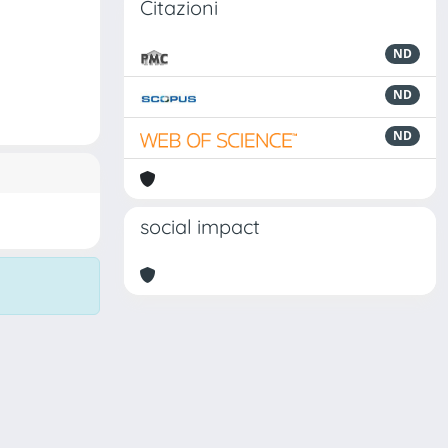
Citazioni
ND
ND
ND
social impact