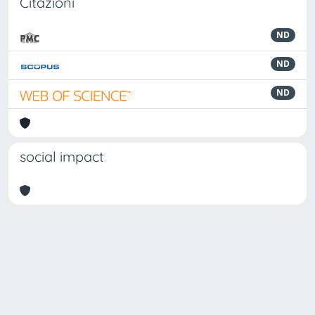
Citazioni
ND
ND
ND
social impact
Powered by
IRIS
-
about IRIS
-