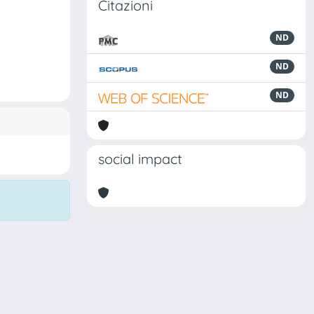
Citazioni
ND
ND
ND
social impact