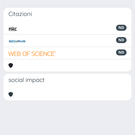
Citazioni
ND
ND
ND
social impact