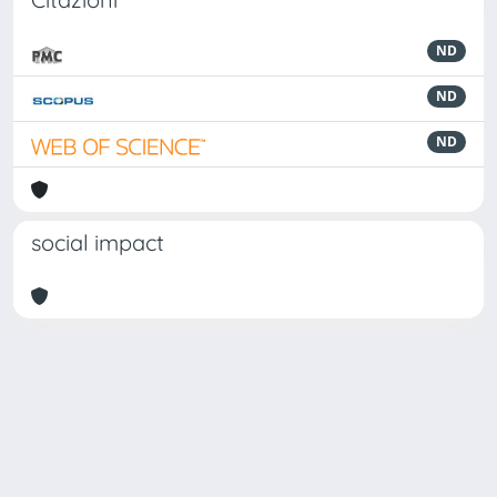
ND
ND
ND
social impact
Powered by
IRIS
-
about IRIS
-