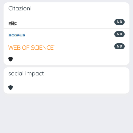
Citazioni
ND
ND
ND
social impact