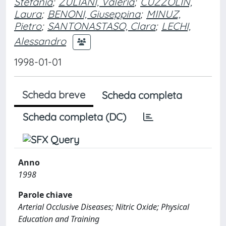
Stefania
;
ZULIANI, Valeria
;
CUZZOLIN,
Laura
;
BENONI, Giuseppina
;
MINUZ,
Pietro
;
SANTONASTASO, Clara
;
LECHI,
Alessandro
1998-01-01
Scheda breve
Scheda completa
Scheda completa (DC)
Anno
1998
Parole chiave
Arterial Occlusive Diseases; Nitric Oxide; Physical
Education and Training