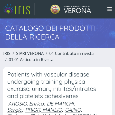
CATALOGO DEI PRODOTTI
DELLA RICERCA
IRIS
SIARI VERONA
01 Contributo in rivista
01.01 Articolo in Rivista
Patients with vascular disease
undergoing training physical
exercise: urinary nitrites/nitrates
and platelets adhesivenes
AROSIO, Enrico
;
DE MARCHI,
Sergio
;
PRIOR, MANLIO
;
GAINO,