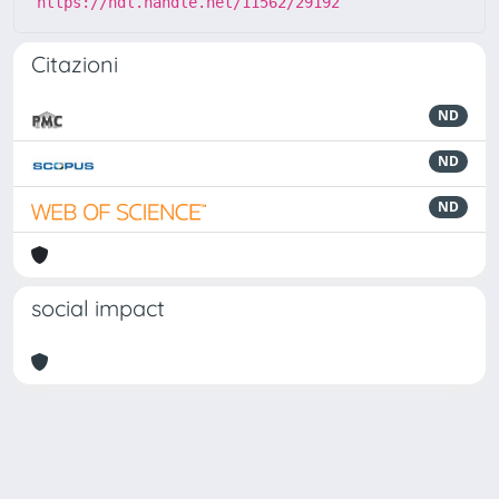
https://hdl.handle.net/11562/29192
Citazioni
ND
ND
ND
social impact