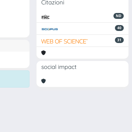
Citazioni
ND
40
31
social impact