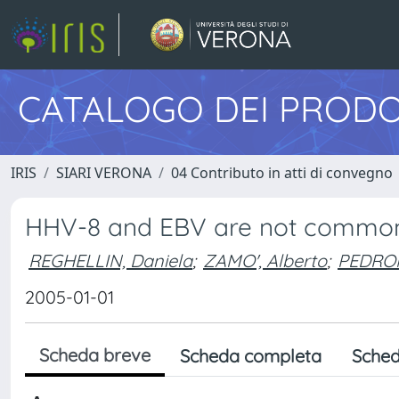
CATALOGO DEI PRODO
IRIS
SIARI VERONA
04 Contributo in atti di convegno
HHV-8 and EBV are not commonly
REGHELLIN, Daniela
;
ZAMO', Alberto
;
PEDRON
2005-01-01
Scheda breve
Scheda completa
Sched