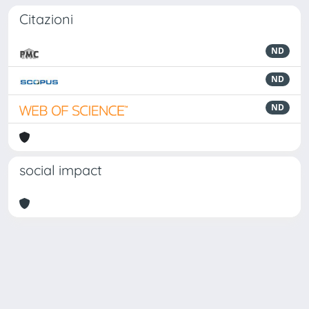
Citazioni
ND
ND
ND
social impact