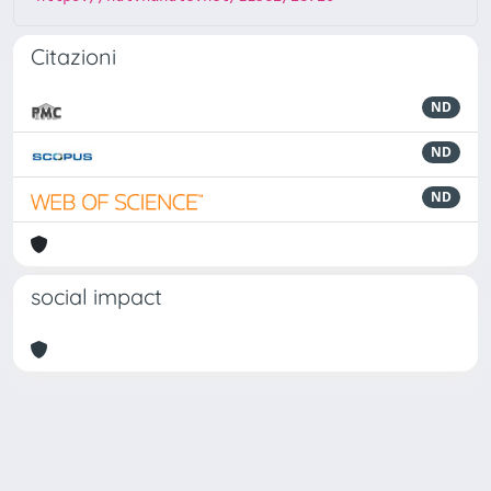
Citazioni
ND
ND
ND
social impact