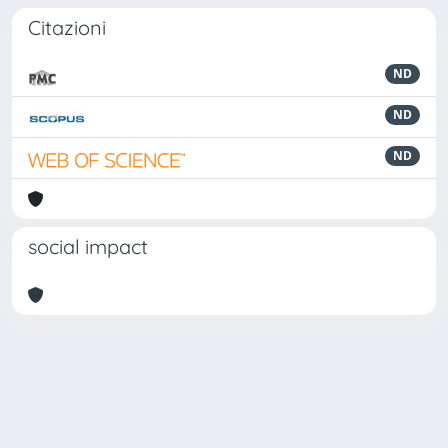
Citazioni
ND
ND
ND
social impact