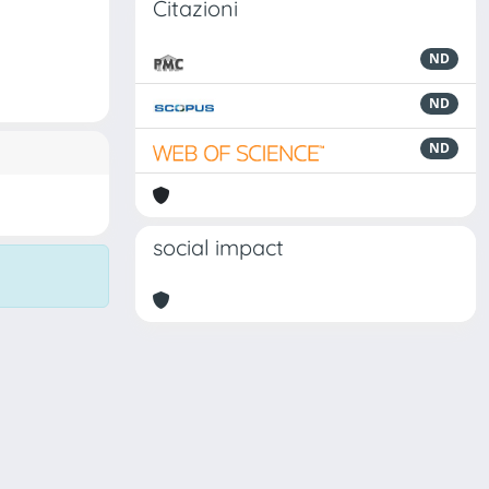
Citazioni
ND
ND
ND
social impact