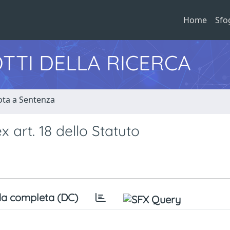
Home
Sfo
TTI DELLA RICERCA
ota a Sentenza
 art. 18 dello Statuto
a completa (DC)