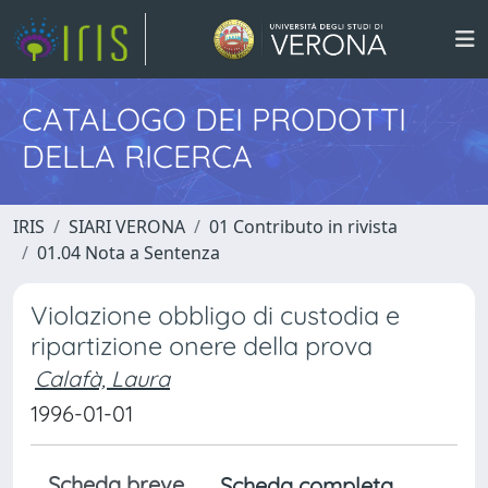
CATALOGO DEI PRODOTTI
DELLA RICERCA
IRIS
SIARI VERONA
01 Contributo in rivista
01.04 Nota a Sentenza
Violazione obbligo di custodia e
ripartizione onere della prova
Calafà, Laura
1996-01-01
Scheda breve
Scheda completa