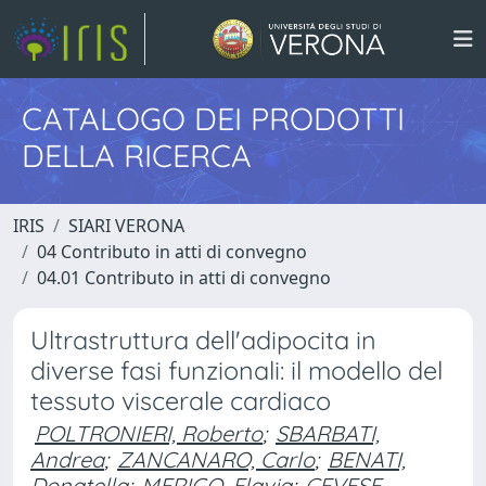
CATALOGO DEI PRODOTTI
DELLA RICERCA
IRIS
SIARI VERONA
04 Contributo in atti di convegno
04.01 Contributo in atti di convegno
Ultrastruttura dell'adipocita in
diverse fasi funzionali: il modello del
tessuto viscerale cardiaco
POLTRONIERI, Roberto
;
SBARBATI,
Andrea
;
ZANCANARO, Carlo
;
BENATI,
Donatella
;
MERIGO, Flavia
;
CEVESE,