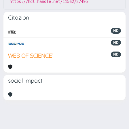
https://hdl.handle.net/11562/27495
Citazioni
ND
ND
ND
social impact