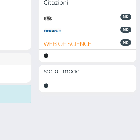
Citazioni
ND
ND
ND
social impact