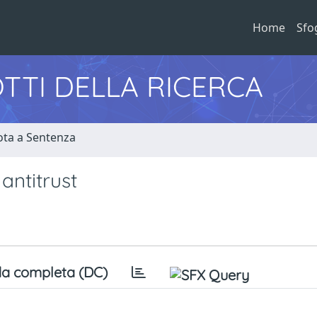
Home
Sfo
TTI DELLA RICERCA
ota a Sentenza
antitrust
a completa (DC)