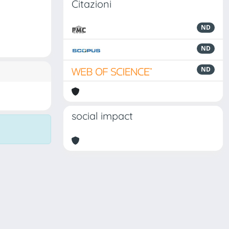
Citazioni
ND
ND
ND
social impact