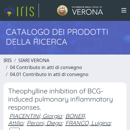
CATALOGO DEI PRODOTTI
DELLA RICERCA
IRIS
SIARI VERONA
04 Contributo in atti di convegno
04.01 Contributo in atti di convegno
Theophylline inhibition of BCG-
induced pulmonary inflammatory
responses.
PIACENTINI, Giorgio
;
BONER,
Attilio
;
Peroni, Diego
;
FRANCO, Luigina
;