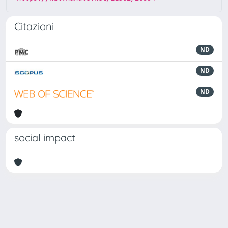
Citazioni
ND
ND
ND
social impact