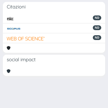
Citazioni
ND
ND
ND
social impact