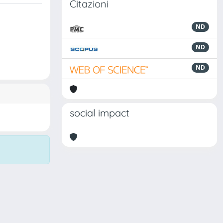
Citazioni
ND
ND
ND
social impact