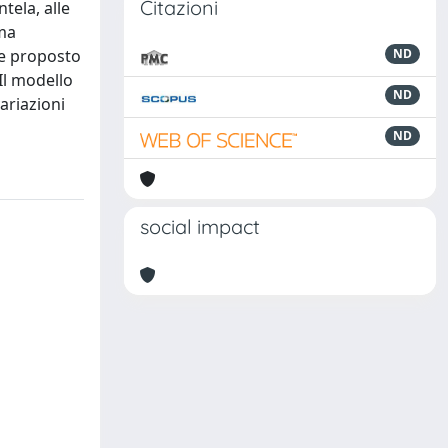
Citazioni
tela, alle
ema
ne proposto
ND
 Il modello
ND
variazioni
ND
social impact