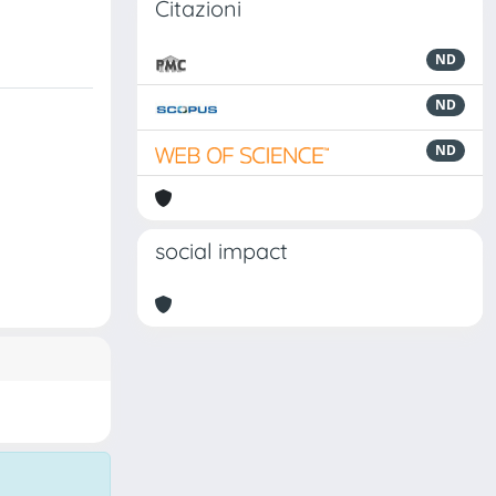
Citazioni
ND
ND
ND
social impact