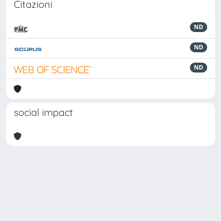
Citazioni
ND
ND
ND
social impact
Powered by
IRIS
-
about IRIS
-