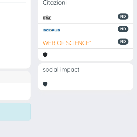
Citazioni
ND
ND
ND
social impact