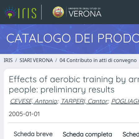
CATALOGO DEI PRODO
IRIS
SIARI VERONA
04 Contributo in atti di convegno
Effects of aerobic training by 
people: preliminary results
CEVESE, Antonio
;
TARPERI, Cantor
;
POGLIAGHI
2005-01-01
Scheda breve
Scheda completa
Sched