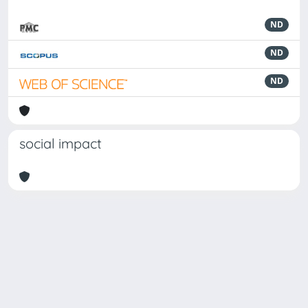
ND
ND
ND
social impact
Powered by
IRIS
-
about IRIS
-
Utilizzo dei cookie
-
Privacy
Copyright © 2026