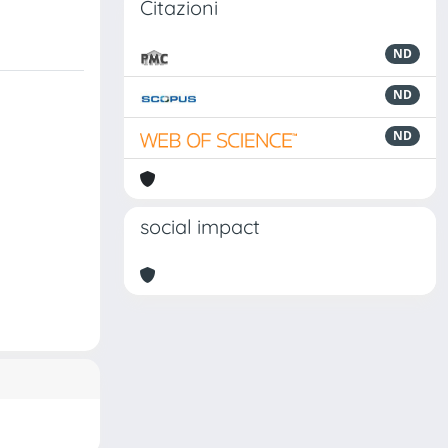
Citazioni
ND
ND
ND
social impact