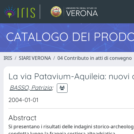
CATALOGO DEI PRODO
IRIS
SIARI VERONA
04 Contributo in atti di convegno
La via Patavium-Aquileia: nuovi da
BASSO, Patrizia
;
2004-01-01
Abstract
Si presentano i risultati delle indagini storico-archeol
condotta lungo la frangia costiera altoadriatica.