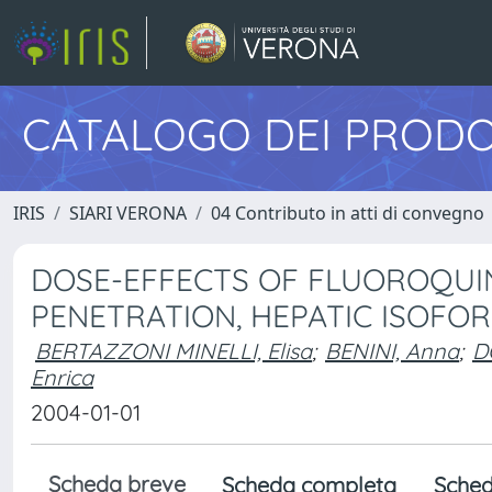
CATALOGO DEI PRODO
IRIS
SIARI VERONA
04 Contributo in atti di convegno
DOSE-EFFECTS OF FLUOROQUIN
PENETRATION, HEPATIC ISOFO
BERTAZZONI MINELLI, Elisa
;
BENINI, Anna
;
D
Enrica
2004-01-01
Scheda breve
Scheda completa
Sched