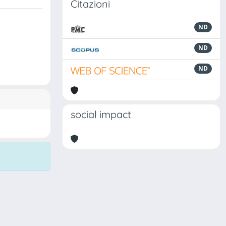
Citazioni
ND
ND
ND
social impact