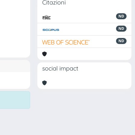
Citazioni
ND
ND
ND
social impact