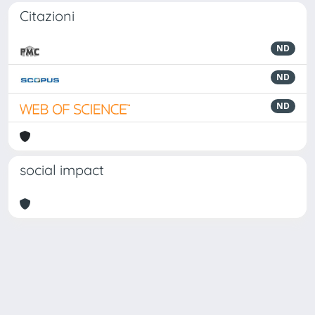
Citazioni
ND
ND
ND
social impact