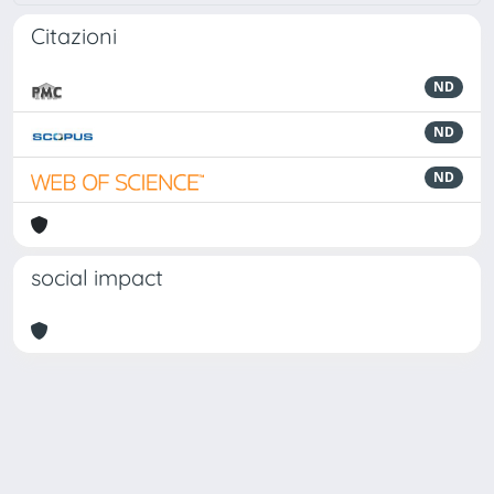
Citazioni
ND
ND
ND
social impact