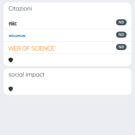
Citazioni
ND
ND
ND
social impact