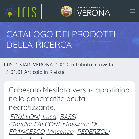
CATALOGO DEI PRODOTTI
DELLA RICERCA
IRIS
SIARI VERONA
01 Contributo in rivista
01.01 Articolo in Rivista
Gabesato Mesilato versus aprotinina
nella pancreatite acuta
necrotizzante.
FRULLONI, Luca
;
BASSI,
Claudio
;
FALCONI, Massimo
;
DI
FRANCESCO, Vincenzo
;
PEDERZOLI,