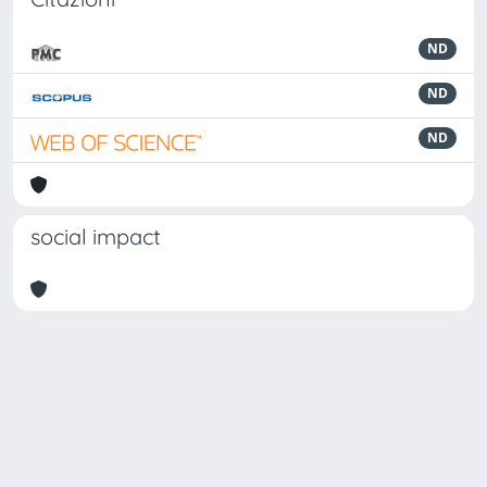
ND
ND
ND
social impact
Powered by
IRIS
-
about IRIS
-