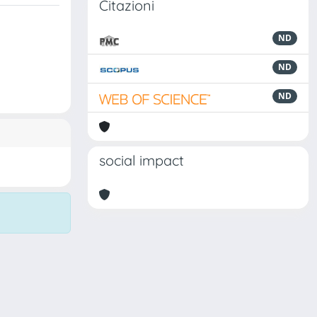
Citazioni
ND
ND
ND
social impact