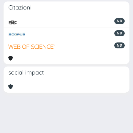
Citazioni
ND
ND
ND
social impact