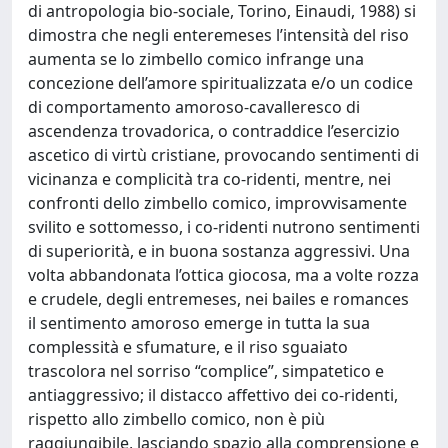
di antropologia bio-sociale, Torino, Einaudi, 1988) si
dimostra che negli enteremeses l’intensità del riso
aumenta se lo zimbello comico infrange una
concezione dell’amore spiritualizzata e/o un codice
di comportamento amoroso-cavalleresco di
ascendenza trovadorica, o contraddice l’esercizio
ascetico di virtù cristiane, provocando sentimenti di
vicinanza e complicità tra co-ridenti, mentre, nei
confronti dello zimbello comico, improvvisamente
svilito e sottomesso, i co-ridenti nutrono sentimenti
di superiorità, e in buona sostanza aggressivi. Una
volta abbandonata l’ottica giocosa, ma a volte rozza
e crudele, degli entremeses, nei bailes e romances
il sentimento amoroso emerge in tutta la sua
complessità e sfumature, e il riso sguaiato
trascolora nel sorriso “complice”, simpatetico e
antiaggressivo; il distacco affettivo dei co-ridenti,
rispetto allo zimbello comico, non è più
raggiungibile, lasciando spazio alla comprensione e