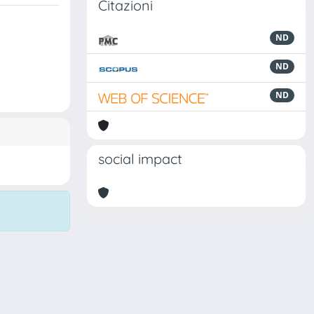
Citazioni
ND
ND
ND
social impact