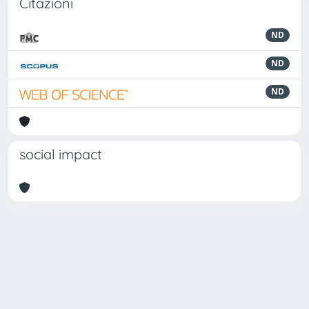
Citazioni
ND
ND
ND
social impact
Powered by
IRIS
-
about IRIS
-