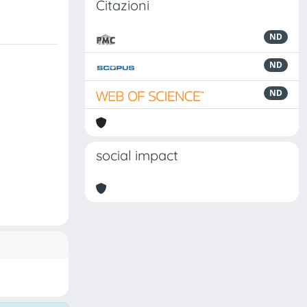
Citazioni
ND
ND
ND
social impact