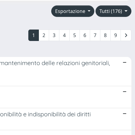
Esportazione
Tutti (176)
1
2
3
4
5
6
7
8
9
 mantenimento delle relazioni genitoriali,
ibilità e indisponibilità dei diritti