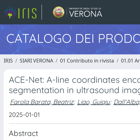
CATALOGO DEI PRODO
IRIS
SIARI VERONA
01 Contributo in rivista
01.01 Ar
ACE-Net: A-line coordinates enc
segmentation in ultrasound ima
Farola Barata, Beatriz
;
Liao, Guiqiu
;
Dall'Alba
2025-01-01
Abstract