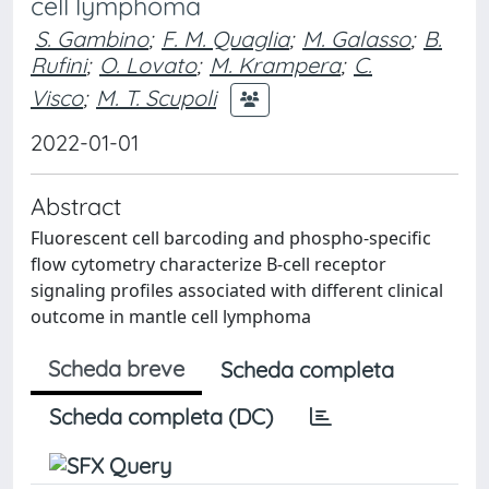
cell lymphoma
S. Gambino
;
F. M. Quaglia
;
M. Galasso
;
B.
Rufini
;
O. Lovato
;
M. Krampera
;
C.
Visco
;
M. T. Scupoli
2022-01-01
Abstract
Fluorescent cell barcoding and phospho-specific
flow cytometry characterize B-cell receptor
signaling profiles associated with different clinical
outcome in mantle cell lymphoma
Scheda breve
Scheda completa
Scheda completa (DC)