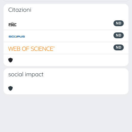
Citazioni
ND
ND
ND
social impact