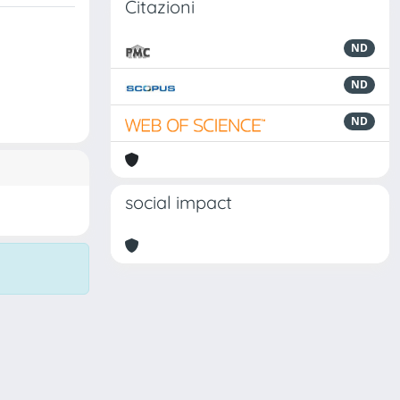
Citazioni
ND
ND
ND
social impact