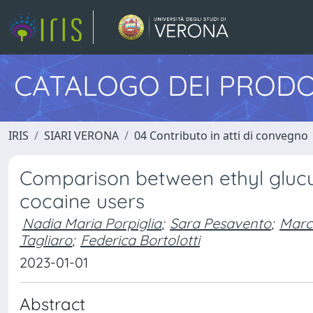
CATALOGO DEI PRODO
IRIS
SIARI VERONA
04 Contributo in atti di convegno
Comparison between ethyl glucu
cocaine users
Nadia Maria Porpiglia
;
Sara Pesavento
;
Marco
Tagliaro
;
Federica Bortolotti
2023-01-01
Abstract