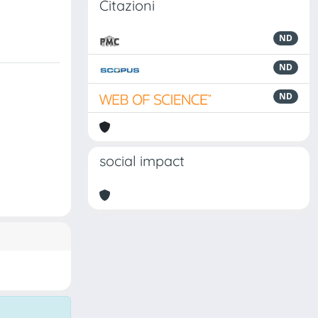
Citazioni
ND
ND
ND
social impact