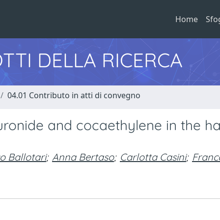
Home
Sfo
TTI DELLA RICERCA
04.01 Contributo in atti di convegno
ronide and cocaethylene in the hai
 Ballotari
;
Anna Bertaso
;
Carlotta Casini
;
Franc