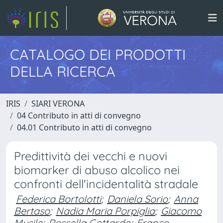
CATALOGO DEI PRODOTTI
DELLA RICERCA
IRIS
SIARI VERONA
04 Contributo in atti di convegno
04.01 Contributo in atti di convegno
Predittività dei vecchi e nuovi
biomarker di abuso alcolico nei
confronti dell'incidentalità stradale
Federica Bortolotti
;
Daniela Sorio
;
Anna
Bertaso
;
Nadia Maria Porpiglia
;
Giacomo
Musile
;
Rossella Gottardo
;
Franco