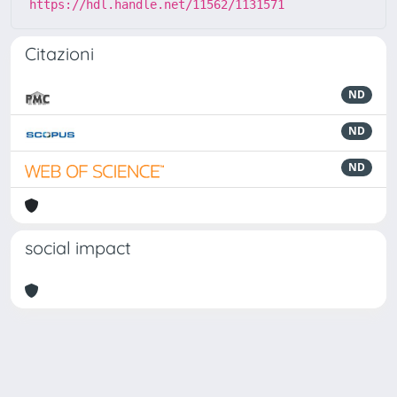
https://hdl.handle.net/11562/1131571
Citazioni
ND
ND
ND
social impact