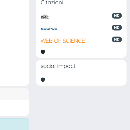
Citazioni
ND
ND
ND
social impact