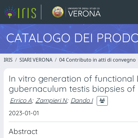
CATALOGO DEI PRODO
IRIS
SIARI VERONA
04 Contributo in atti di convegno
In vitro generation of functional 
gubernaculum testis biopsies of 
Errico A
;
Zampieri N
;
Dando I
2023-01-01
Abstract