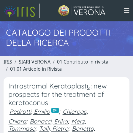
CATALOGO DEI PRODOTTI
DELLA RICERCA
IRIS
SIARI VERONA
01 Contributo in rivista
01.01 Articolo in Rivista
Intrastromal Keratoplasty: new
prospects for the treatment of
keratoconus
Pedrotti, Emilio
;
Chierego,
Chiara
;
Bonacci, Erika
;
Merz,
Tommaso
;
Talli, Pietro
;
Bonetto,